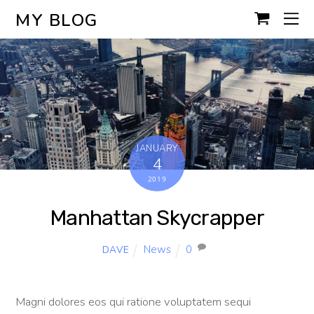
MY BLOG
JANUARY
4
2019
Manhattan Skycrapper
News
0
DAVE
Magni dolores eos qui ratione voluptatem sequi