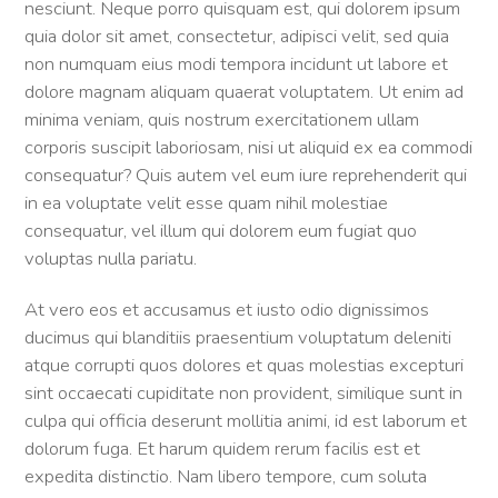
nesciunt. Neque porro quisquam est, qui dolorem ipsum
quia dolor sit amet, consectetur, adipisci velit, sed quia
non numquam eius modi tempora incidunt ut labore et
dolore magnam aliquam quaerat voluptatem. Ut enim ad
minima veniam, quis nostrum exercitationem ullam
corporis suscipit laboriosam, nisi ut aliquid ex ea commodi
consequatur? Quis autem vel eum iure reprehenderit qui
in ea voluptate velit esse quam nihil molestiae
consequatur, vel illum qui dolorem eum fugiat quo
voluptas nulla pariatu.
At vero eos et accusamus et iusto odio dignissimos
ducimus qui blanditiis praesentium voluptatum deleniti
atque corrupti quos dolores et quas molestias excepturi
sint occaecati cupiditate non provident, similique sunt in
culpa qui officia deserunt mollitia animi, id est laborum et
dolorum fuga. Et harum quidem rerum facilis est et
expedita distinctio. Nam libero tempore, cum soluta